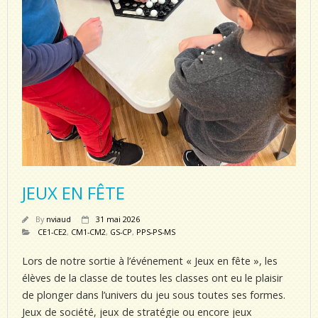
JEUX EN FÊTE
By
nviaud
31 mai 2026
CE1-CE2
,
CM1-CM2
,
GS-CP
,
PPS-PS-MS
Lors de notre sortie à l’événement « Jeux en fête », les
élèves de la classe de toutes les classes ont eu le plaisir
de plonger dans l’univers du jeu sous toutes ses formes.
Jeux de société, jeux de stratégie ou encore jeux