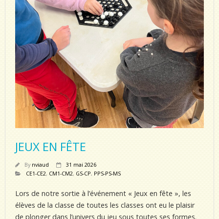
JEUX EN FÊTE
By
nviaud
31 mai 2026
CE1-CE2
,
CM1-CM2
,
GS-CP
,
PPS-PS-MS
Lors de notre sortie à l’événement « Jeux en fête », les
élèves de la classe de toutes les classes ont eu le plaisir
de plonger dans l’univers du jeu sous toutes ses formes.