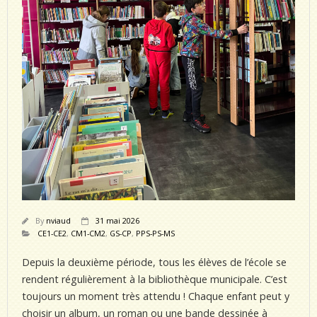
By
nviaud
31 mai 2026
CE1-CE2
,
CM1-CM2
,
GS-CP
,
PPS-PS-MS
Depuis la deuxième période, tous les élèves de l’école se
rendent régulièrement à la bibliothèque municipale. C’est
toujours un moment très attendu ! Chaque enfant peut y
choisir un album, un roman ou une bande dessinée à