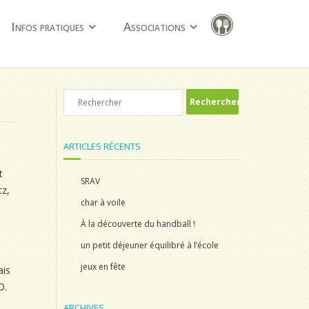
Infos pratiques
Associations
ARTICLES RÉCENTS
t
SRAV
tz,
char à voile
À la découverte du handball !
un petit déjeuner équilibré à l’école
jeux en fête
ais
O.
ARCHIVES