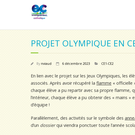
PROJET OLYMPIQUE EN C
By
nviaud
6 décembre 2023
CE1-CE2
En lien avec le projet sur les Jeux Olympiques, les él
associés. Après avoir récupéré la
flamme
« officielle
chaque élève a pu repartir avec sa propre flamme, q
l’intérieur, chaque élève a pu obtenir des « mains » 
d’équipe !
Parallèlement, des activités sur le symbole des
anne
d’un
dossier
qui viendra ponctuer toute l’année scol