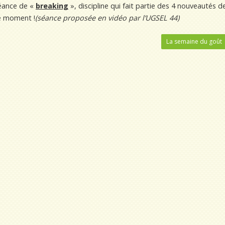
 séance de «
breaking
», discipline qui fait partie des 4 nouveautés d
ce moment !
(séance proposée en vidéo par l’UGSEL 44)
La semaine du goût