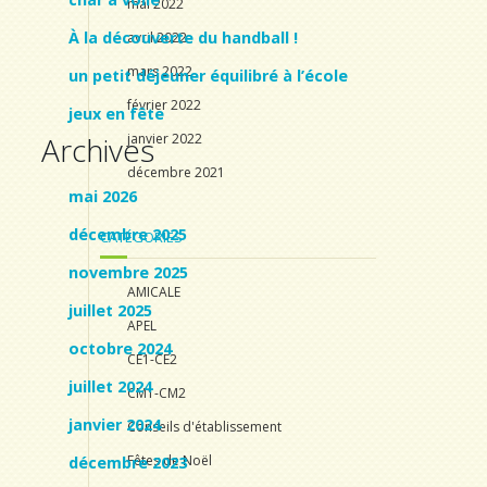
mai 2022
À la découverte du handball !
avril 2022
mars 2022
un petit déjeuner équilibré à l’école
février 2022
jeux en fête
Archives
janvier 2022
décembre 2021
mai 2026
décembre 2025
CATÉGORIES
novembre 2025
AMICALE
juillet 2025
APEL
octobre 2024
CE1-CE2
juillet 2024
CM1-CM2
janvier 2024
Conseils d'établissement
Fêtes de Noël
décembre 2023