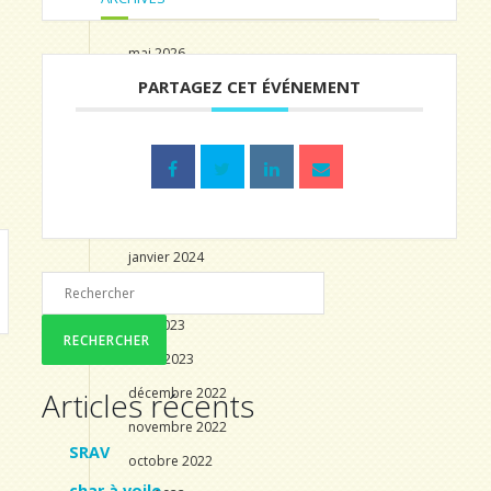
mai 2026
PARTAGEZ CET ÉVÉNEMENT
décembre 2025
novembre 2025
juillet 2025
octobre 2024
juillet 2024
janvier 2024
décembre 2023
mai 2023
mars 2023
décembre 2022
Articles récents
novembre 2022
SRAV
octobre 2022
char à voile